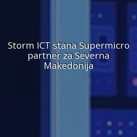
Storm ICT stana Supermicro
partner za Severna
Makedonija